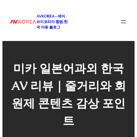
콘
텐
AVKOREA – 에이
츠
브이코리아 합법 한
로
국 야동 블로그
바
로
가
기
미카 일본어과외 한국
AV 리뷰｜줄거리와 회
원제 콘텐츠 감상 포인
트