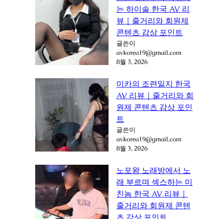
는 하이솔 한국 AV 리
뷰｜줄거리와 회원제
콘텐츠 감상 포인트
글쓴이
avkorea19@gmail.com
8월 3, 2026
미카의 조련일지 한국
AV 리뷰｜줄거리와 회
원제 콘텐츠 감상 포인
트
글쓴이
avkorea19@gmail.com
8월 3, 2026
노포왕 노래방에서 노
래 부르며 섹스하는 미
친놈 한국 AV 리뷰｜
줄거리와 회원제 콘텐
츠 감상 포인트