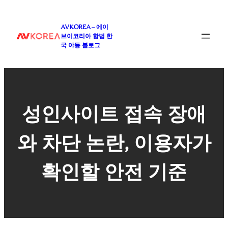
콘
텐
AVKOREA – 에이
츠
브이코리아 합법 한
로
국 야동 블로그
바
로
가
기
성인사이트 접속 장애
와 차단 논란, 이용자가
확인할 안전 기준