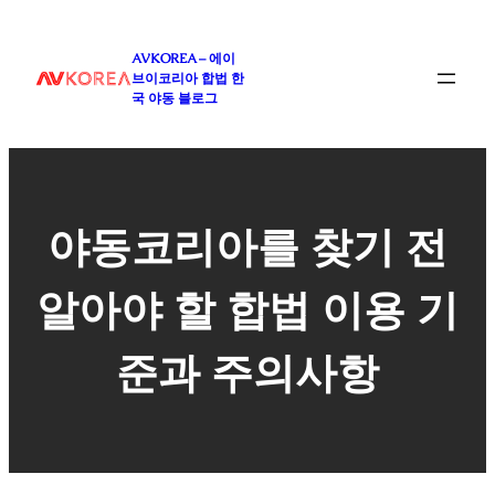
콘
텐
AVKOREA – 에이
츠
브이코리아 합법 한
로
국 야동 블로그
바
로
가
기
야동코리아를 찾기 전
알아야 할 합법 이용 기
준과 주의사항