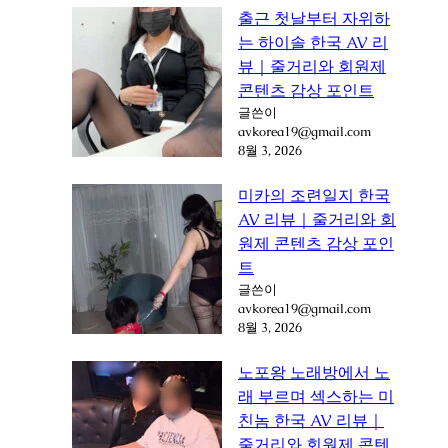
출근 첫날부터 자위하
는 하이솔 한국 AV 리
뷰｜줄거리와 회원제
콘텐츠 감상 포인트
글쓴이
avkorea19@gmail.com
8월 3, 2026
미카의 조련일지 한국
AV 리뷰｜줄거리와 회
원제 콘텐츠 감상 포인
트
글쓴이
avkorea19@gmail.com
8월 3, 2026
노포왕 노래방에서 노
래 부르며 섹스하는 미
친놈 한국 AV 리뷰｜
줄거리와 회원제 콘텐