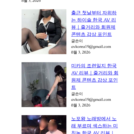
8월 3, 2026
출근 첫날부터 자위하
는 하이솔 한국 AV 리
뷰｜줄거리와 회원제
콘텐츠 감상 포인트
글쓴이
avkorea19@gmail.com
8월 3, 2026
미카의 조련일지 한국
AV 리뷰｜줄거리와 회
원제 콘텐츠 감상 포인
트
글쓴이
avkorea19@gmail.com
8월 3, 2026
노포왕 노래방에서 노
래 부르며 섹스하는 미
친놈 한국 AV 리뷰｜