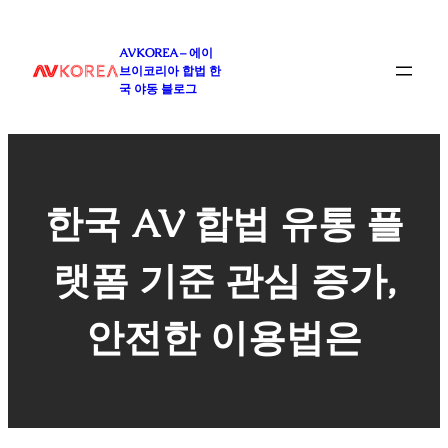
콘
텐
AVKOREA – 에이
츠
브이코리아 합법 한
로
국 야동 블로그
바
로
가
기
한국 AV 합법 유통 플
랫폼 기준 관심 증가,
안전한 이용법은